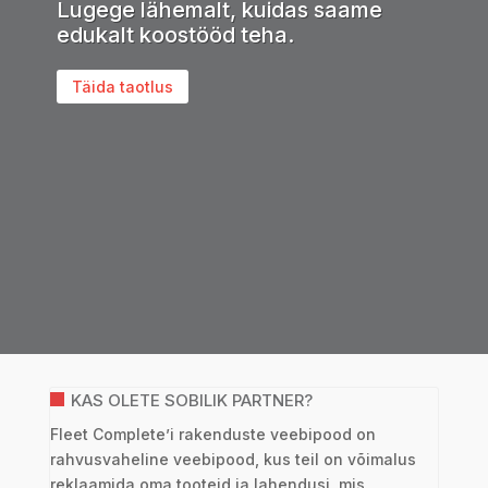
Lugege lähemalt, kuidas saame
edukalt koostööd teha.
Täida taotlus
KAS OLETE SOBILIK PARTNER?
Fleet Complete’i rakenduste veebipood on
rahvusvaheline veebipood, kus teil on võimalus
reklaamida oma tooteid ja lahendusi, mis