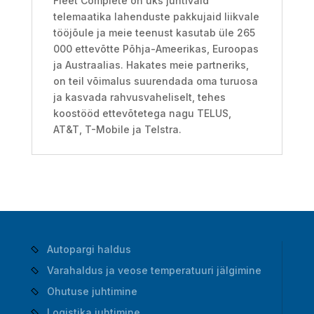
Fleet Complete on üks juhtivaid
telemaatika lahenduste pakkujaid liikvale
tööjõule ja meie teenust kasutab üle 265
000 ettevõtte Põhja-Ameerikas, Euroopas
ja Austraalias. Hakates meie partneriks,
on teil võimalus suurendada oma turuosa
ja kasvada rahvusvaheliselt, tehes
koostööd ettevõtetega nagu TELUS,
AT&T, T-Mobile ja Telstra.
Autopargi haldus
Varahaldus ja veose temperatuuri jälgimine
Ohutuse juhtimine
Logistika juhtimine