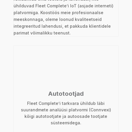
ühilduvad Fleet Complete’i IoT (asjade interneti)
platvormiga. Koostöös meie profesionaalse
meeskonnaga, oleme loonud kvaliteetseid
integreeritud lahendusi, et pakkuda klientidele
parimat võimalikku teenust.
Autotootjad
Fleet Complete’i tarkvara ühildub läbi
suurandmete analüüsi platvormi (Connvexi)
kõigi autotootjate ja autoosade tootjate
süsteemidega.