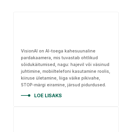
VisionAI on AI-toega kahesuunaline
pardakaamera, mis tuvastab ohtlikud
sõidukäitumised, nagu: hajevil või väsinud
juhtimine, mobiiltelefoni kasutamine roolis,
kiiruse ületamine, liiga väike pikivahe,
STOP-märgi eiramine, järsud pidurdused.
LOE LISAKS