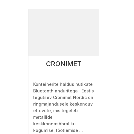
CRONIMET
SISEMIN
Konteinerite haldus nutikate
Siseministeer
Bluetooth anduritega Eestis
haldusalasse
tegutsev Cronimet Nordic on
asutused vast
ringmajandusele keskenduv
sisejulgeoleku
ettevõte, mis tegeleb
turvalisuse t
metallide
Politsei- ja Pi
keskkonnasõbraliku
Päästeamet,
kogumise, töötlemise ...
Sisekaitseak