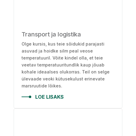
Transport ja logistika
Olge kursis, kus teie sõidukid parajasti
asuvad ja hoidke silm peal veose
temperatuuril. Võite kindel olla, et teie
veetav temperatuuritundlik kaup jõuab
kohale ideaalses olukorras. Teil on selge
ülevaade veoki kütusekulust erinevate
marsruutide lõikes.
LOE LISAKS