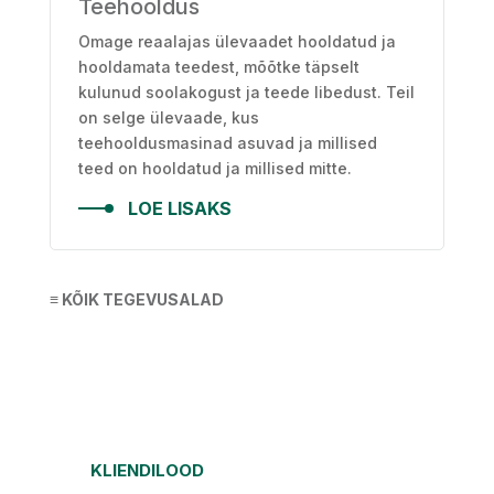
Teehooldus
Omage reaalajas ülevaadet hooldatud ja
hooldamata teedest, mõõtke täpselt
kulunud soolakogust ja teede libedust. Teil
on selge ülevaade, kus
teehooldusmasinad asuvad ja millised
teed on hooldatud ja millised mitte.
LOE LISAKS
≡ KÕIK TEGEVUSALAD
KLIENDILOOD