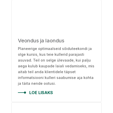
Veondus ja laondus
Planeerige optimaalseid sõiduteekondi ja
olge kursis, kus teie kullerid parajasti
asuvad. Teil on selge ülevaade, kui palju
aega kulub kaupade laiali vedamiseks, mis
aitab teil anda klientidele täpset
informatsiooni kulleri saabumise aja kohta
ja täita nende ootusi.
LOE LISAKS