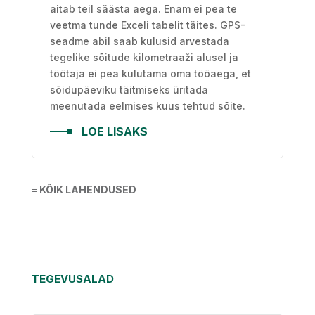
aitab teil säästa aega. Enam ei pea te
veetma tunde Exceli tabelit täites. GPS-
seadme abil saab kulusid arvestada
tegelike sõitude kilometraaži alusel ja
töötaja ei pea kulutama oma tööaega, et
sõidupäeviku täitmiseks üritada
meenutada eelmises kuus tehtud sõite.
LOE LISAKS
≡ KÕIK LAHENDUSED
TEGEVUSALAD