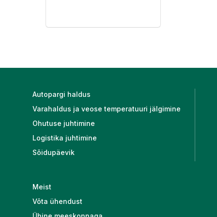
Siseministeer
Infotehnoloogi
Autopargi haldus
Varahaldus ja veose temperatuuri jälgimine
Ohutuse juhtimine
Logistika juhtimine
Sõidupäevik
Meist
Võta ühendust
Ühine meeskonnaga