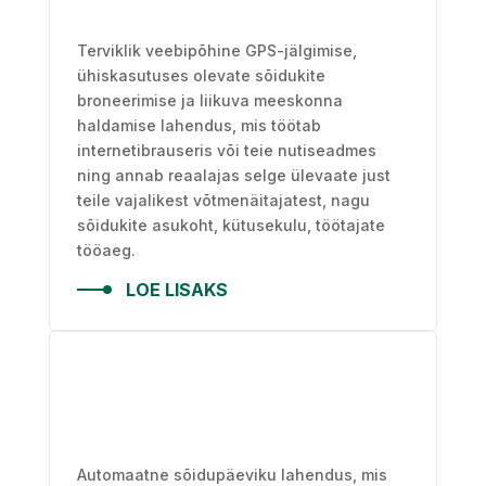
Terviklik veebipõhine GPS-jälgimise,
ühiskasutuses olevate sõidukite
broneerimise ja liikuva meeskonna
haldamise lahendus, mis töötab
internetibrauseris või teie nutiseadmes
ning annab reaalajas selge ülevaate just
teile vajalikest võtmenäitajatest, nagu
sõidukite asukoht, kütusekulu, töötajate
tööaeg.
LOE LISAKS
Automaatne sõidupäeviku lahendus, mis