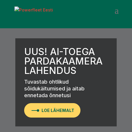
UUS! AI-TOEGA
PARDAKAAMERA
LAHENDUS
Tuvastab ohtlikud
sõidukäitumised ja aitab
ennetada õnnetusi
LOE LÄHEMALT