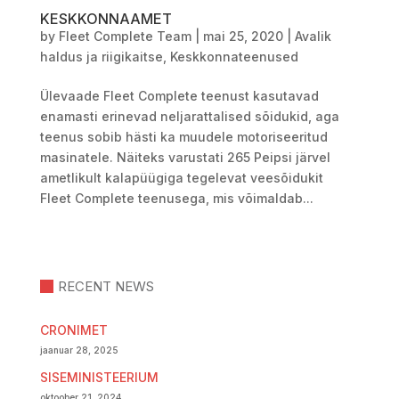
KESKKONNAAMET
by
Fleet Complete Team
|
mai 25, 2020
|
Avalik
haldus ja riigikaitse
,
Keskkonnateenused
Ülevaade Fleet Complete teenust kasutavad
enamasti erinevad neljarattalised sõidukid, aga
teenus sobib hästi ka muudele motoriseeritud
masinatele. Näiteks varustati 265 Peipsi järvel
ametlikult kalapüügiga tegelevat veesõidukit
Fleet Complete teenusega, mis võimaldab...
RECENT NEWS
CRONIMET
jaanuar 28, 2025
SISEMINISTEERIUM
oktoober 21, 2024